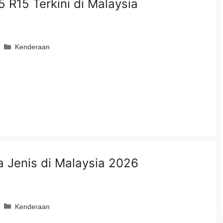
 R15 Terkini di Malaysia
Categories
Kenderaan
 Jenis di Malaysia 2026
Categories
Kenderaan