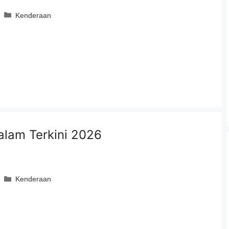
Categories
Kenderaan
alam Terkini 2026
Categories
Kenderaan