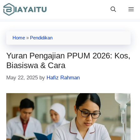
Skip
M
to
content
Home
»
Pendidikan
Yuran Pengajian PPUM 2026: Kos,
Biasiswa & Cara
May 22, 2025
by
Hafiz Rahman