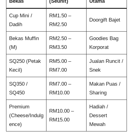
Bekas
(Seunit)
Utama
Cup Mini /
RM1.50 –
Doorgift Bajet
Dadih
RM2.50
Bekas Muffin
RM2.50 –
Goodies Bag
(M)
RM3.50
Korporat
SQ250 (Petak
RM5.00 –
Jualan Runcit /
Kecil)
RM7.00
Snek
SQ350 /
RM7.00 –
Makan Puas /
SQ450
RM10.00
Sharing
Premium
Hadiah /
RM10.00 –
(Cheese/Indulg
Dessert
RM15.00
ence)
Mewah