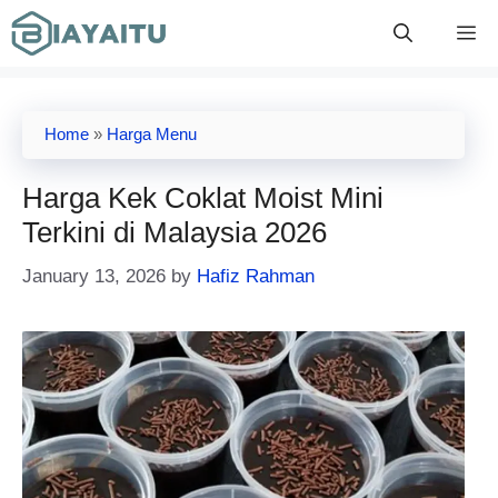
Skip
M
to
content
Home
»
Harga Menu
Harga Kek Coklat Moist Mini
Terkini di Malaysia 2026
January 13, 2026
by
Hafiz Rahman