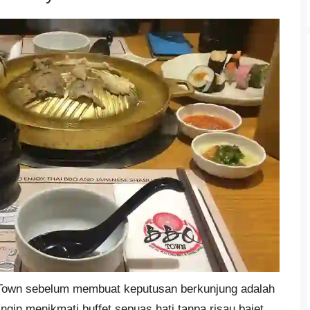
Town sebelum membuat keputusan berkunjung adalah
ngin menikmati buffet sepuas hati tanpa risau bajet.