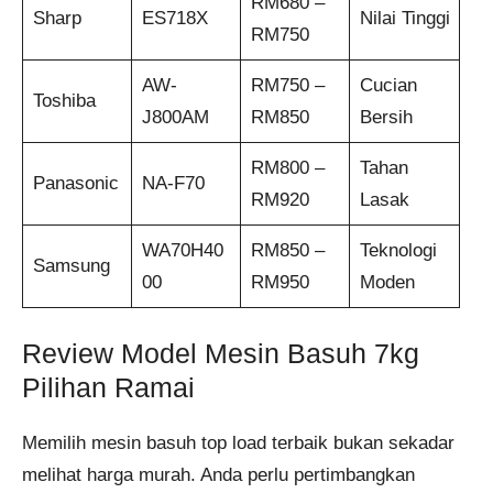
RM680 –
Sharp
ES718X
Nilai Tinggi
RM750
AW-
RM750 –
Cucian
Toshiba
J800AM
RM850
Bersih
RM800 –
Tahan
Panasonic
NA-F70
RM920
Lasak
WA70H40
RM850 –
Teknologi
Samsung
00
RM950
Moden
Review Model Mesin Basuh 7kg
Pilihan Ramai
Memilih mesin basuh top load terbaik bukan sekadar
melihat harga murah. Anda perlu pertimbangkan