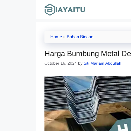
Skip
to
content
Home
»
Bahan Binaan
Harga Bumbung Metal Deck
October 16, 2024
by
Siti Mariam Abdullah